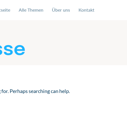
tseite
Alle Themen
Über uns
Kontakt
 uns für eine soziale und faire Ausgestaltung der digital
sse
 for. Perhaps searching can help.