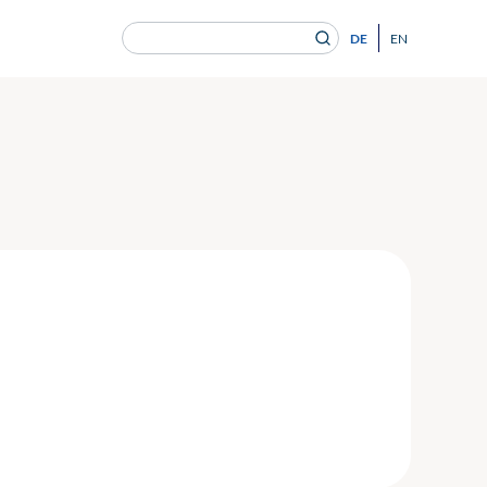
Suchen
DE
EN
nach:
en Gesundheitsversorgung von morgen ein.