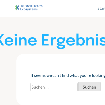
S
archive
Star
k
i
Bertelsmann THE
Im Projekt „Trusted Health Ecosystems” setzen wir
p
t
o
Keine Ergebni
c
o
n
t
e
n
It seems we can’t find what you’re looking
t
Suchen
nach: