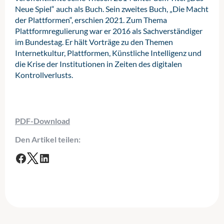
Neue Spiel“ auch als Buch. Sein zweites Buch, „Die Macht
der Plattformen“, erschien 2021. Zum Thema
Plattformregulierung war er 2016 als Sachverständiger
im Bundestag. Er hält Vorträge zu den Themen
Internetkultur, Plattformen, Künstliche Intelligenz und
die Krise der Institutionen in Zeiten des digitalen
Kontrollverlusts.
PDF-Download
Den Artikel teilen:
F
T
L
a
w
i
c
i
n
e
t
k
b
t
e