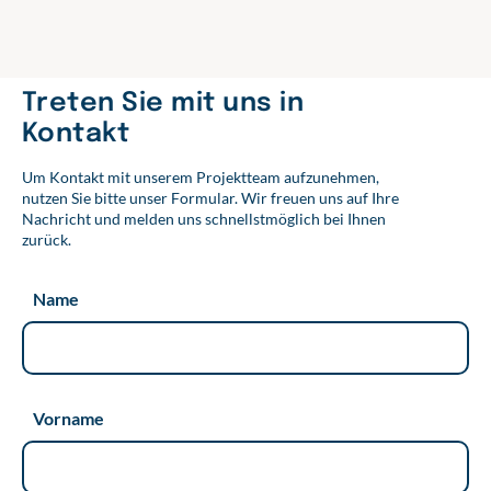
o
e
d
o
r
I
k
n
Treten Sie mit uns in
Kontakt
Um Kontakt mit unserem Projektteam aufzunehmen,
nutzen Sie bitte unser Formular. Wir freuen uns auf Ihre
Nachricht und melden uns schnellstmöglich bei Ihnen
zurück.
Name
Vorname