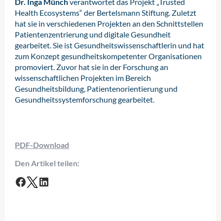
Dr. Inga Münch
verantwortet das Projekt „Trusted
Health Ecosystems“ der Bertelsmann Stiftung. Zuletzt
hat sie in verschiedenen Projekten an den Schnittstellen
Patientenzentrierung und digitale Gesundheit
gearbeitet. Sie ist Gesundheitswissenschaftlerin und hat
zum Konzept gesundheitskompetenter Organisationen
promoviert. Zuvor hat sie in der Forschung an
wissenschaftlichen Projekten im Bereich
Gesundheitsbildung, Patientenorientierung und
Gesundheitssystemforschung gearbeitet.
PDF-Download
Den Artikel teilen:
F
T
L
a
w
i
c
i
n