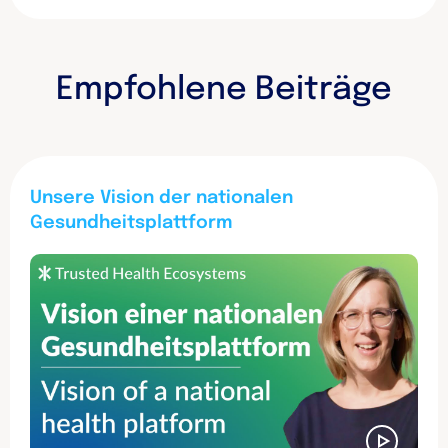
e
t
k
b
t
e
o
e
d
o
r
I
Empfohlene Beiträge
k
n
Unsere Vision der nationalen
Gesundheitsplattform