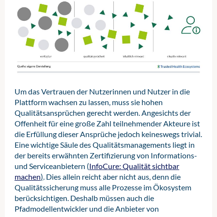
Informationstätigkeit unterliegt
konzentriert (vgl.
personalisierte Informationen und
individuellen Informationspfad entstehen
InfoCure: Qualität
besonderen rechtlichen Anforderungen
sichtbar machen
Serviceangebote, die der jeweiligen
zu lassen, ist eine Dynamisierung der
). All jene Anbieter, die
(vgl.
Staatliches Informationshandeln:
über ein gültiges Zertifikat verfügen,
Krankheits-, Bewältigungs- und
Pfadmodelle notwendig. Diese könnte
Was darf der Staat?
). Um hier ein hohes
können ihre Informationen und
Versorgungsphase entsprechen (vgl.
beispielsweise auf der Basis regelmäßiger
Maß an Rechtssicherheit zu schaffen, ist
Leistungen in das Ökosystem einbringen.
Entdecken statt suchen: Prototyp für eine
Selbstangaben der Nutzerinnen und
eine staatsferne, zivilgesellschaftlich
Im Ergebnis entsteht ein
nationale Gesundheitsplattform
Nutzer erfolgen. Die umfangreiche
). Je nach
verankerte Trägerschaft zu bevorzugen.
vertrauenswürdiger Pool aus
Indikation folgen diese Pfade einem
Erfassung solcher Angaben ist aus
Informationen und Diensten, die
bestimmten Muster bzw. Pfadmodell:
Nutzersicht jedoch unkomfortabel,
Im Fall der nationalen
ausschließlich von geprüften Anbietern
Während bei der Diagnosestellung
funktioniert in der Praxis nur selten und
Um das Vertrauen der Nutzerinnen und Nutzer in die
Gesundheitsplattform erscheint es
stammen.
zunächst grundlegende Informationen zur
ist nicht zuletzt auch Teil des Dilemmas
Plattform wachsen zu lassen, muss sie hohen
ratsam, bestimmte Aufgaben innerhalb
Erkrankung benötigt werden, geht es in
bei der Nutzung von Suchmaschinen. Wie
Qualitätsansprüchen gerecht werden. Angesichts der
des Ökosystems von unterschiedlichen
der Folge meist um das Abwägen
aber kann die Plattform „wissen“, welche
Offenheit für eine große Zahl teilnehmender Akteure ist
Gesellschaften bzw. Organen
konkreter Behandlungsalternativen.
Informationen ihre Nutzerinnen und
die Erfüllung dieser Ansprüche jedoch keineswegs trivial.
wahrnehmen zu lassen und das
Gerade bei chronischen Erkrankungen
Nutzer gerade in diesem Moment
Eine wichtige Säule des Qualitätsmanagements liegt in
Ökosystem als eine Art Dachorganisation
rückt dann im Zeitverlauf oft auch der
benötigen?
der bereits erwähnten Zertifizierung von Informations-
zu begreifen. Die Trägerschaft und der
Umgang mit der Erkrankung in den
und Serviceanbietern (
InfoCure: Qualität sichtbar
Betrieb des digitalen Ökosystems
Der Schlüssel zu einem passgenauen
Mittelpunkt der Aufmerksamkeit.
machen
)
. Dies allein reicht aber nicht aus, denn die
könnten auf unterschiedliche
Angebot liegt darin, die
Qualitätssicherung muss alle Prozesse im Ökosystem
Organisationseinheiten verteilt werden,
Derartigen Mustern folgend, lassen sich
unterschiedlichsten
berücksichtigen. Deshalb müssen auch die
um der Komplexität und Diversität an
für einen großen Teil der Erkrankungen
Kontextinformationen zu
Pfadmodellentwickler und die Anbieter von
Rollenmodellen, Funktionen und
erwartbare Verläufe des
berücksichtigen, die mit Zustimmung der