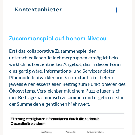
unterschiedlichen Player zu
Die Recherche nach vertrauenswürdigen
und viele weitere technische Ressourcen.
konzentrieren, sollte das Ökosystem
Gesundheitsinformationen gleicht häufig
Kontextanbieter
Zu den Aufgaben gehört aber auch,
staatlichen, zivilgesellschaftlichen wie
einer Suche nach der Nadel im
Plattformregeln zu etablieren, die
auch kommerziellen Informations- und
Heuhaufen: Die Herausforderung für
Durch die Modellierung von Vorlagen
teilnehmenden Akteure zu vernetzen,
Serviceanbietern offenstehen. Deren
Patientinnen und Patienten besteht
lassen sich Informationen in einer
Interaktion zu fördern, einen
Rolle besteht darin, das jeweils eigene
darin, diejenigen Informationen
bestimmten Reihenfolge anordnen. Die
Zusammenspiel auf hohem Niveau
vertrauenswürdigen Interaktionsraum zu
Angebot einzubringen und die Plattform
herauszufiltern, die auch tatsächlich zu
Modelle liefern jedoch keine
schaffen und nicht zuletzt auch die
so mit Leben zu füllen. Zu den relevanten
ihrer aktuellen Situation passen. Die
Informationen darüber, an welcher
Erst das kollaborative Zusammenspiel der
Skalierung und das Wachstum von
Angeboten zählen klassische
nationale Gesundheitsplattform kann
Position im Zeitverlauf sich die
unterschiedlichen Teilnehmergruppen ermöglicht ein
Plattform und Ökosystem.
Informationsportale ebenso wie digitale
hier Hilfestellung leisten, indem sie
Patientinnen und Patienten gerade
wirklich nutzerzentriertes Angebot, das in dieser Form
Services, etwa die Buchung von
personalisierte Informationen mit hoher
befinden, welche zusätzlichen
Angesichts der vielfältigen Aufgaben und
einzigartig wäre. Informations- und Serviceanbieter,
Arztterminen oder die Suche nach
Passgenauigkeit aktiv anbietet und in
Informationsbedarfe möglicherweise
der angestrebten Größe des digitalen
Pfadmodellentwickler und Kontextanbieter liefern
Spezialistinnen und Spezialisten.
einen strukturierten Lern- und
auftreten und welche Entscheidungen im
Ökosystems ergeben sich für den
jeweils einen essenziellen Beitrag zum Funktionieren des
Interaktionsprozess, einen sogenannten
Behandlungsverlauf getroffen werden. So
Plattformbetreiber hohe Anforderungen.
Ökosystems. Vergleichbar mit einem Puzzle fügen sich
Grundvoraussetzung für die Teilnahme
Patienteninformationspfad (Patient
variiert der Informationsbedarf erheblich,
Die Trägerorganisation muss unabhängig
ihre Beiträge harmonisch zusammen und ergeben erst in
am Ökosystem ist die Erfüllung klar
Information Pathway), einbettet (vgl.
je nachdem, ob eine Erkrankung
und bei allen teilnehmenden Akteuren
der Summe den eigentlichen Mehrwert.
definierter Qualitätsanforderungen, die
Informationsvermittlung als Prozess
beispielsweise konservativ oder operativ
akzeptiert sein. Zudem ist zu
auf Anbieterebene nachgewiesen werden
begreifen
behandelt wird.
).
berücksichtigen, dass staatliche
müssen. Hierzu sieht unser Konzept ein
Institutionen nur bedingt in Frage
Zertifizierungsverfahren vor, das sich auf
Auf ihrem Informationspfad erhalten die
Um das Angebot wirklich bedarfsgerecht
kommen, denn staatliche
die Struktur- und Prozessqualität
Nutzerinnen und Nutzer der Plattform
zuschneiden zu können und einen