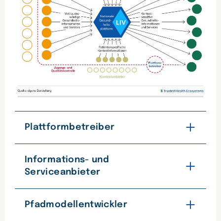
Plattformbetreiber
Der Plattformbetreiber übernimmt als
zentrale Figur im digitalen Ökosystem
Informations- und
eine Vielzahl von Aufgaben, um den
Serviceanbieter
reibungslosen Betrieb der Plattform
sicherzustellen. Dazu zählt die
Um ein möglichst breites und vielfältiges
Bereitstellung der technologischen
Angebot auf der Plattform zu bündeln
Pfadmodellentwickler
Infrastruktur wie Software, Server,
und die Innovationskraft der
Datenbanken, Netzwerke, Schnittstellen