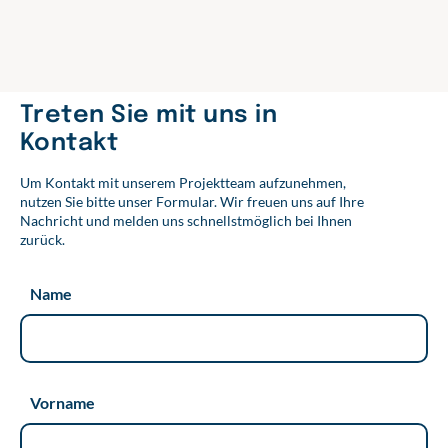
b
t
e
o
e
d
o
r
I
k
n
Treten Sie mit uns in
Kontakt
Um Kontakt mit unserem Projektteam aufzunehmen,
nutzen Sie bitte unser Formular. Wir freuen uns auf Ihre
Nachricht und melden uns schnellstmöglich bei Ihnen
zurück.
Name
Vorname