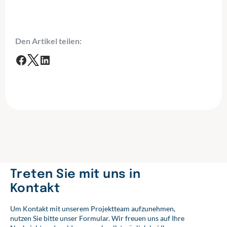
Den Artikel teilen:
F
T
L
a
w
i
c
i
n
e
t
k
b
t
e
o
e
d
o
r
I
k
n
Treten Sie mit uns in
Kontakt
Um Kontakt mit unserem Projektteam aufzunehmen,
nutzen Sie bitte unser Formular. Wir freuen uns auf Ihre