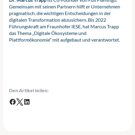
Gemeinsam mit seinen Partnern hilft er Unternehmen
pragmatisch, die wichtigen Entscheidungen in der
digitalen Transformation abzusichern. Bis 2022
Führungskraft am Fraunhofer IESE, hat Marcus Trapp
das Thema „Digitale Ökosysteme und
Plattformökonomie“ mit aufgebaut und verantwortet.
Den Artikel teilen:
F
T
L
a
w
i
c
i
n
e
t
k