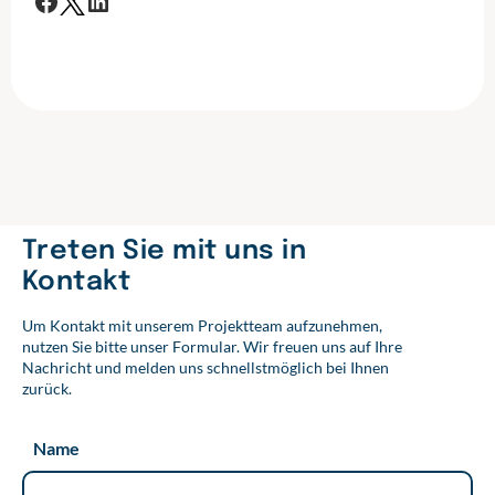
F
T
L
a
w
i
c
i
n
e
t
k
b
t
e
o
e
d
o
r
I
k
n
Treten Sie mit uns in
Kontakt
Um Kontakt mit unserem Projektteam aufzunehmen,
nutzen Sie bitte unser Formular. Wir freuen uns auf Ihre
Nachricht und melden uns schnellstmöglich bei Ihnen
zurück.
Name