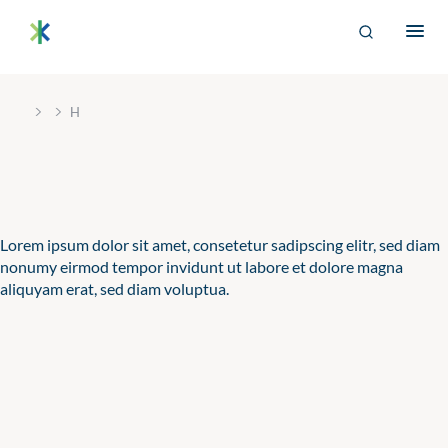
S
Suchen
k
nach:
i
DE
p
Bertelsmann THE
Im Projekt „Trusted Health Ecosystems” setzen wir uns für
t
›
›
eine soziale und faire Ausgestaltung der digitalen
H
o
Gesundheitsversorgung von morgen ein.
c
o
n
t
e
Lorem ipsum dolor sit amet, consetetur sadipscing elitr, sed diam
n
nonumy eirmod tempor invidunt ut labore et dolore magna
t
aliquyam erat, sed diam voluptua.